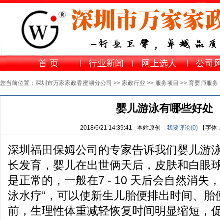
首 页
行业新闻
网上选人
公司
您当前位置：
深圳市万家家政香蜜湖分公司
>>
家政行业
>>
服务项目
>>
育婴师服务
婴儿游泳有哪些好处
2018/6/21 14:39:41
本站原创
我要评论(
0
)
【字体
深圳
福田保姆公司
的专家告诉我们婴儿游
长发育，婴儿在出世俩天后，皮肤和白眼
是正常的，一般在7 - 10 天后会自然消失
泳水疗”，可以使新生儿胎便排出时间、胎
前，生理性体重减轻恢复时间明显缩短，