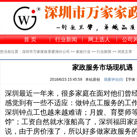
首 页
行业新闻
网上选人
公司
您当前位置：
深圳市万家家政香蜜湖分公司
>>
家政行业
>>
行业新闻
>> 浏览文章
家政服务市场现机遇
2018/6/23 15:45:59
本站原创
我要评论(
0
)
【字体
深圳最近一年来，很多家庭在面对他们曾
感觉到有一些不适应：做
钟点工服务
的工
深圳钟点工也越来越难请；月嫂、育婴师等
饽”；工资自然就水涨船高了，深圳
福田家
说，由于房价涨了，所以好多做家政服务