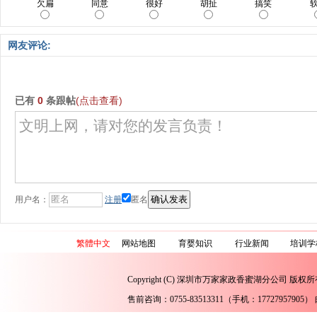
欠扁
同意
很好
胡扯
搞笑
网友评论:
已有
0
条跟帖
(点击查看)
用户名：
注册
匿名
繁體中文
网站地图
育婴知识
行业新闻
培训学
Copyright (C) 深圳市万家家政香蜜湖分公司 版权所
售前咨询：0755-83513311（手机：17727957905） 